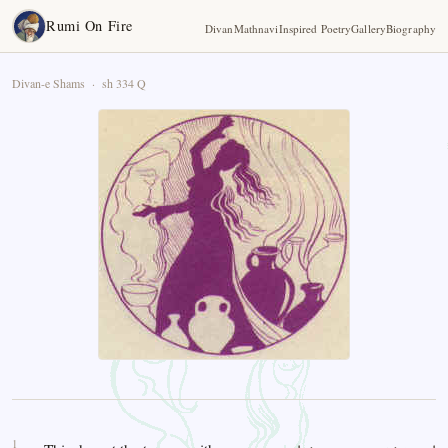
Rumi On Fire
Divan
Mathnavi
Inspired Poetry
Gallery
Biography
Divan-e Shams · sh 334 Q
1