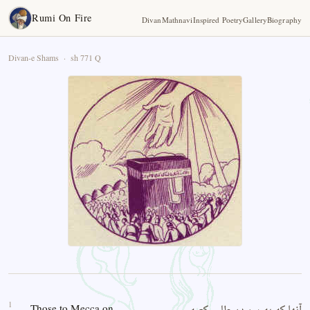
Rumi On Fire
Divan
Mathnavi
Inspired Poetry
Gallery
Biography
Divan-e Shams · sh 771 Q
1
Those to Mecca on