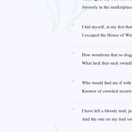
Joyously in the marketplac
2
I hid myself, at my feet th
I escaped the House of Wi
3
How wondrous that so dog
What luck that such swind
4
Who would find me if with
Knower of crowded secrets
5
I have left a bloody trail; 
And the one on my trail s