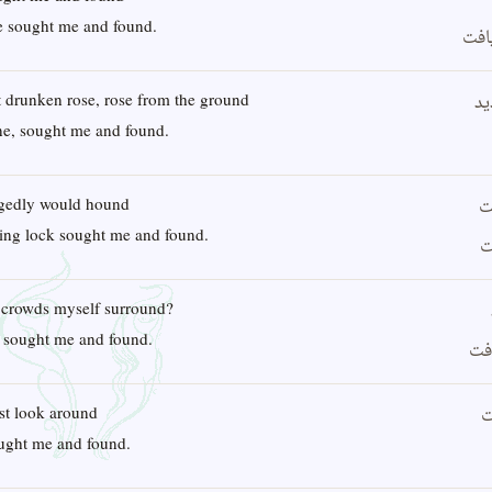
e sought me and found.
افت
ید
at drunken rose, rose from the ground
ne, sought me and found.
ت
gedly would hound
ling lock sought me and found.
ت
 crowds myself surround?
 sought me and found.
افت
ت
just look around
ought me and found.