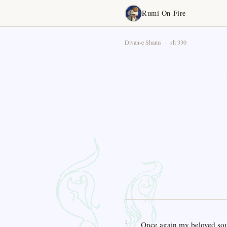
Rumi On Fire
Divan-e Shams · sh 330
1
Once again my beloved so