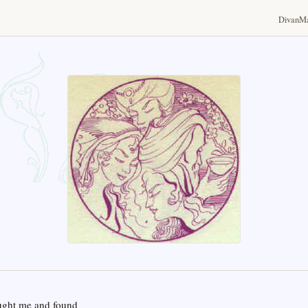
Divan
Ma
ught me and found