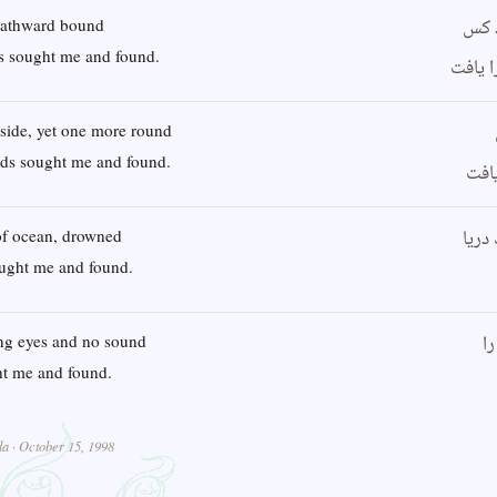
د کس
eathward bound
s sought me and found.
 یافت
 side, yet one more round
eds sought me and found.
یافت
دریا
 of ocean, drowned
sought me and found.
ا
ing eyes and no sound
ght me and found.
a · October 15, 1998