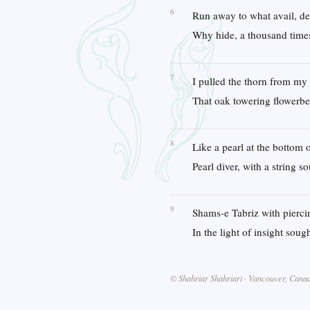
6
Run away to what avail, d
Why hide, a thousand time
7
I pulled the thorn from my
That oak towering flowerb
8
Like a pearl at the bottom
Pearl diver, with a string 
9
Shams-e Tabriz with pierc
In the light of insight sou
© Shahriar Shahriari · Vancouver, Canad