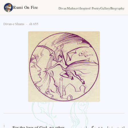
Rumi On Fire
Divan
Mathnavi
Inspired Poetry
Gallery
Biography
Divan-e Shams · sh 655
1
For the love of God, no other